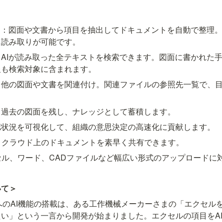
」：図面や文書から項目を抽出してドキュメントを自動で整理。
も読み取りが可能です。
AIが読み取った全テキストを検索できます。図面に書かれた
報も検索対象に含まれます。
：他の図面や文書を関連付け。関連ファイルの参照先一覧で、
。
：過去の図面を残し、ナレッジとして蓄積します。
認状況を可視化して、組織の意思決定の高速化に貢献します。
：クラウド上のドキュメントを素早く共有できます。
セル、ワード、CADファイルなど幅広い形式のアップロードに
いて＞
」へのAI機能の搭載は、ある工作機械メーカーさまの「エクセル
い」という一言から開発が始まりました。エクセルの項目をA