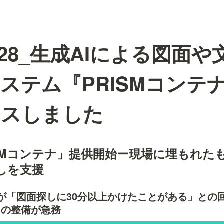
02.28_生成AIによる図面
ステム『PRISMコンテ
ースしました
ISMコンテナ」提供開始ー現場に埋もれた
しを支援
が「図面探しに30分以上かけたことがある」との
タの整備が急務