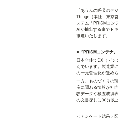
「あうんの呼吸のデ
Things（本社：
ステム「PRISMコ
AIが抽出する事でド
推進いたします。
■『PRISMコンテナ
日本全体でDX（デジ
んでいます。製造業
の一元管理化が進め
一方、ものづくりの
産に関わる情報が社
験データや検査成績
の文書探しに30分以
＜アンケート結果＞