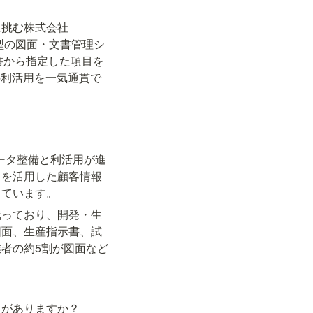
に挑む株式会社
載型の図面・文書管理シ
書から指定した項目を
の利活用を一気通貫で
ータ整備と利活用が進
ドを活用した顧客情報
しています。
残っており、開発・生
図面、生産指示書、試
者の約5割が図面など
とがありますか？