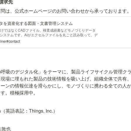
請求先
質問は、公式ホームページのお問い合わせから承っております
ータを資産化する図面・文書管理システム
面だけではなくCADファイル、検査成績書などモノづくりデータ
システムです。AIがエクセルファイルを丸ごと読み取って、デ
ト。ブラウザさえあればどの部署からも閲覧、編集が可能で
ainer#contact
（材質、寸法など）をプロパティとしてカスタマイズでき、業
れます。まずは無料トライアルからお試しください。
うんの呼吸のデジタル化」をテーマに、製品ライフサイクル管理クラ
。現場に埋もれた製品の技術情報を吸い上げ、組織全体で共有
ェーンの情報伝達を滑らかにし、モノづくりに携わる全ての人
ます。積極採用中。
英語表記：Things, Inc.）
木敦也