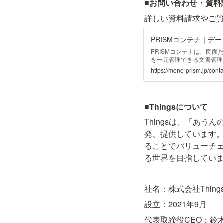
■お問い合わせ・資料
詳しい資料請求やご
PRISMコンテナ｜デ
PRISMコンテナは、図
を一元管理できる文書管理
ータベースの作成をサポー
https://mono-prism.jp/cont
す。自社に必要な検索項目
務になじむ検索画面をつく
■Thingsについて
Thingsは、「あ
発、提供しています
ることでバリューチ
る世界を目指してい
社名：株式会社Things（
設立：2021年9月
代表取締役CEO：鈴