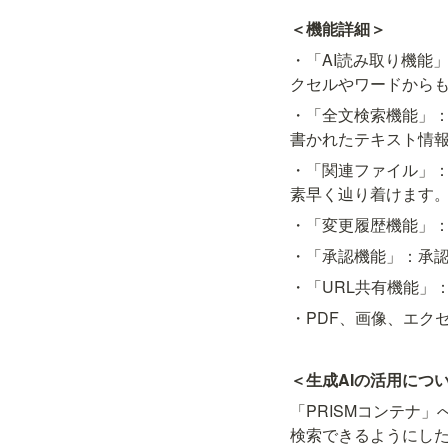
＜機能詳細＞
・「AI読み取り機能
クセルやワードから
・「全文検索機能」：
書かれたテキスト情
・「関連ファイル」
素早く辿り着けます
・「変更履歴機能」
・「承認機能」：承
・「URL共有機能」
・PDF、画像、エク
＜生成AIの活用につ
「PRISMコンテナ
検索できるようにした