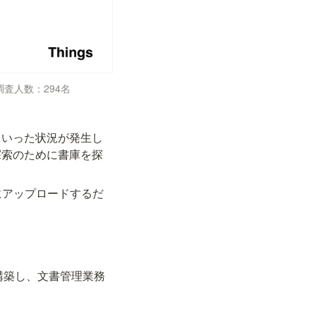
調査人数：294名
といった状況が発生し
探索のために書庫を探
にアップロードするだ
。
構築し、文書管理業務