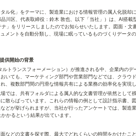
ジタル化」をテーマに、製造業における情報管理の属人化脱却
東京都品川区、代表取締役：鈴木 敦也、以下「当社」）は、AI搭
ンテナ」をリリースしましたのでお知らせいたします。図面・文
キュメントを自動分類し、現場に眠っているものづくりデータ
』提供開始の背景
タルトランスフォーメーション）が推進される中、企業内のデ
においても、マーケティング部門や営業部門などでは、クラウ
られ、複数部門間の円滑な情報共有による業務の効率化を実現
現場では、共有フォルダによる属人的な文書管理が依然として
内に散らばっています。これらの情報の例として設計指示書、
表などが挙げられますが、当社が行ったアンケートでは、製造業
上かかるという結果が出ています。
図面などの文書を探す際、最大でどれくらいの時間をかけたこ