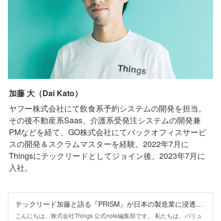
加藤 大（Dai Kato）
ヤフー株式会社にて飲食系予約システムの開発を担当。
その後不動産系Saas、介護系受発注システムの開発兼
PMなどを経て、GO株式会社にてバックオフィスサービ
スの開発＆スクラムマスターを経験。2022年7月に
Thingsにテックリードとしてジョイン後、2023年7月に
入社。
テックリード加藤と語る『PRISM』が日本の製造業に浸透した未来│Interview #03｜Things公式
こんにちは、株式会社Things 公式note編集部です。 私たちは、バリュ