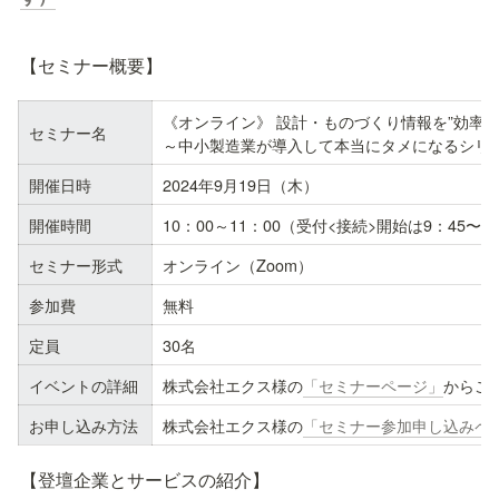
【セミナー概要】
《オンライン》 設計・ものづくり情報を”効率的
セミナー名
～中小製造業が導入して本当にタメになるシリ
開催日時
2024年9月19日（木）
開催時間
10：00～11：00（受付<接続>開始は9：45〜）
セミナー形式
オンライン（Zoom）
参加費
無料
定員
30名
イベントの詳細
株式会社エクス様の
「セミナーページ」
からご
お申し込み方法
株式会社エクス様の
「セミナー参加申し込みペ
【登壇企業とサービスの紹介】