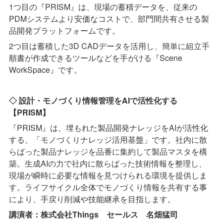
1つ目の『PRISM』は、現場の蓄積データを、従来の
PDMシステムより安価なコストで、部門間共有させる製
品開発プラットフォームです。
2つ目は蓄積した3D CADデータを活用し、簡単に組立手
順書が作成できるツールなどを手がける『Scene 
WorkSpace』です。
◇ 設計・モノづくり情報管理をAIで活性化する
【PRISM】
『PRISM』は、埋もれた製品開発ナレッジをAIが活性化
する、「モノづくりナレッジ活用基盤」です。社内に散
らばった製品ナレッジを品番に集約して製品マスタを構
築。生成AIの力で社内に散らばった技術情報を整理し、
現場が瞬時に必要な情報を見つけられる環境を提供しま
す。ライフサイクル全体でモノづくり情報を共有する事
により、手戻り削減や技能継承を目指します。
講演者：株式会社Things　セールス　名畑猛司 